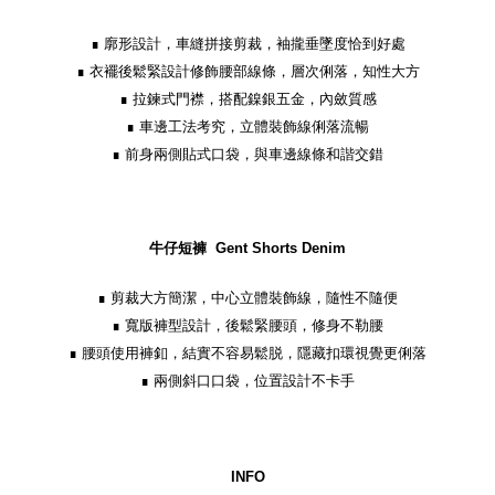
∎ 廓形設計，車縫拼接剪裁，袖攏垂墜度恰到好處
∎ 衣襬後鬆緊設計修飾腰部線條，層次俐落，知性大方
∎ 拉鍊式門襟，搭配鎳銀五金，內斂質感
∎ 車邊工法考究，立體裝飾線俐落流暢
∎ 前身兩側貼式口袋，與車邊線條和諧交錯
牛仔短褲
Gent Shorts Denim
∎ 剪裁大方簡潔，中心立體裝飾線，隨性不隨便
∎ 寬版褲型設計，後鬆緊腰頭，修身不勒腰
∎ 腰頭使用褲釦，結實不容易鬆脱，隱藏扣環視覺更俐落
∎ 兩側斜口口袋，位置設計不卡手
INFO