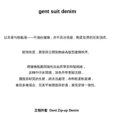
gent suit denim
以衣著勾勒氣場——不過份慵懶，亦不高冷張揚，剛柔並濟的完美演繹。
鬆弛有度，廓形與立體裝飾線為版型建構秩序。
將慵懶氛圍與隨性自如昇華至時髦精緻，
反轉牛仔休閒感，深色丹寧更顯沈穩，
擺脫原材質的生硬，經水洗處理，布料較柔軟親膚，
兼容多種場合、完美平衡體面與舒適，展現穿搭一致性。
立領外套
Gent Zip-up Denim