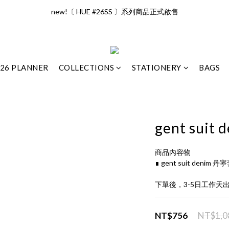
new!〔 HUE #26SS 〕系列商品正式啟售
全館滿兩千享免運優惠（限台灣地區）
JOIN US! 加入會員即可獲得 NT$50
全館滿兩千享免運優惠（限台灣地區）
26 PLANNER
COLLECTIONS
STATIONERY
BAGS
gent sui
商品內容物
∎ gent suit denim
下單後，3-5日工作天
NT$756
NT$1,0