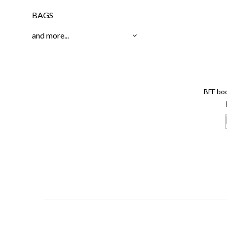
BAGS
and more...
BFF b