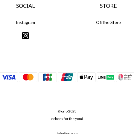
SOCIAL
STORE
Instagram
Offline Store
© orlo 2023
echoes for the yond
info@orlo.co