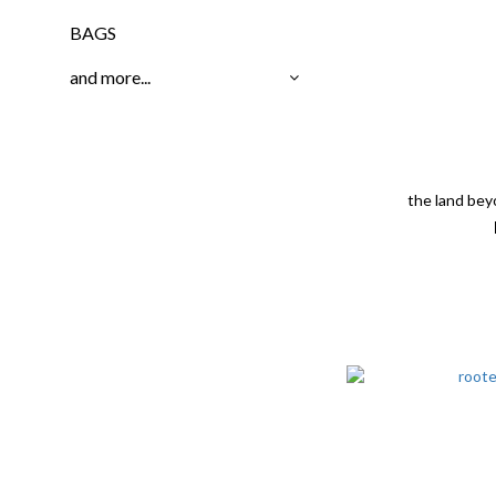
BAGS
and more...
the land