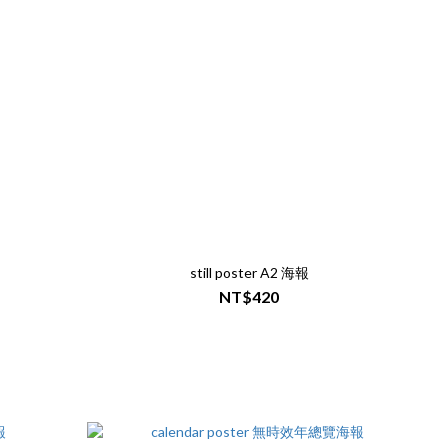
still poster A2 海報
NT$420