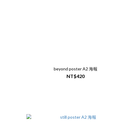
beyond poster A2 海報
NT$420