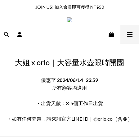
全館滿兩千享免運優惠（限台灣地區）
JOIN US! 加入會員即可獲得 NT$50
全館滿兩千享免運優惠（限台灣地區）
大姐 x orlo｜大容量水壺限時開團
優惠至
2024/06/14 23:59
所有顧客均適用
・出貨天數：3-5個工作日出貨
・如有任何問題，請來訊官方LINE ID｜@orlo.co（含＠）